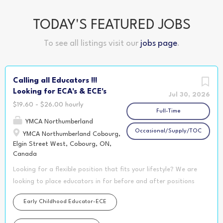
TODAY'S FEATURED JOBS
To see all listings visit our
jobs page
.
Calling all Educators !!!
Looking for ECA's & ECE's
Jul 30, 2026
$19.60 - $26.00 hourly
Full-Time
YMCA Northumberland
Occasional/Supply/TOC
YMCA Northumberland Cobourg,
Elgin Street West, Cobourg, ON,
Canada
Looking for a flexible position that fits your lifestyle? We are
looking to place educators in for before and after positions
for September 2026 ! Whether you’re attending school,
Early Childhood Educator-ECE
balancing a second job, raising a family, or simply looking for
a schedule that gives you more freedom during the day, the