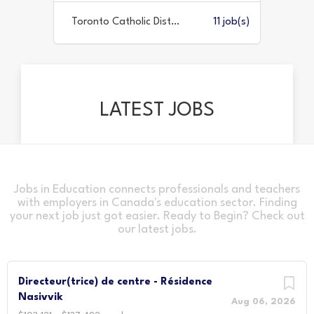
1 job(s)
Toronto Catholic District School Board
11 job(s)
LATEST JOBS
Jobs in Education connects professionals and teachers
with employers in Canada's education sector. Finding
your next job just got easier. Ready to Begin? Check out
our latest jobs.
Directeur(trice) de centre - Résidence
Nasivvik
Aug 06, 2026