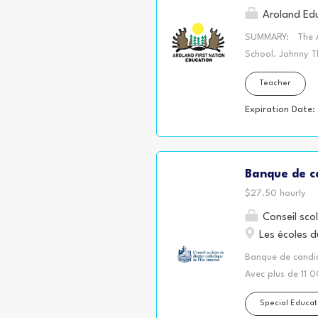
Aroland Edu
SUMMARY: The Aro
School. Johnny T
First Nation is 
Teacher
QUALIFICATIONS: 
(BA/BED/Teacher 
Expiration Date:
Numeracy Working
assessments and 
management skill
Banque de ca
and willingness t
$27.50 hourly
Conseil scol
Les écoles 
Banque de candida
Avec plus de 11 0
district catholiq
Special Educat
cinq comtés de S