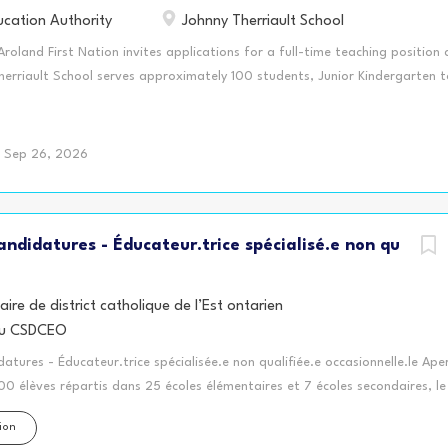
cation Authority
Johnny Therriault School
land First Nation invites applications for a full-time teaching position 
herriault School serves approximately 100 students, Junior Kindergarten 
a road accessible community, approximately 78 kilometers north of Geraldt
Registered with Ontario College of Teachers (OCT) Certified by an accred
training program) Aware of cutting-edge research-based teaching strateg
Sep 26, 2026
 knowledge of the Universal Design for Learning and Differentiated Inst
ability to work with students at various levels of achievement Proven eff
s Excellent computer and technology skills to student learning in the cla
ndidatures - Éducateur.trice spécialisé.e non qu
o write, revise, edit and apply Individual Education Plans Experience teachi
aire de district catholique de l’Est ontarien
du CSDCEO
tures - Éducateur.trice spécialisée.e non qualifiée.e occasionnelle.le Aper
00 élèves répartis dans 25 écoles élémentaires et 7 écoles secondaires, le 
ue de l'Est ontarien (CSDCEO) est le plus grand réseau d'écoles de langue 
ion
tormont, Dundas, Glengarry, Prescott et Russell. Plusieurs centres de la p