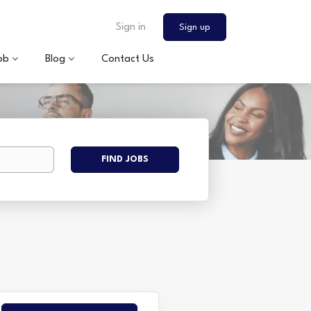
Sign in
Sign up
ob
Blog
Contact Us
Find
FIND JOBS
Jobs