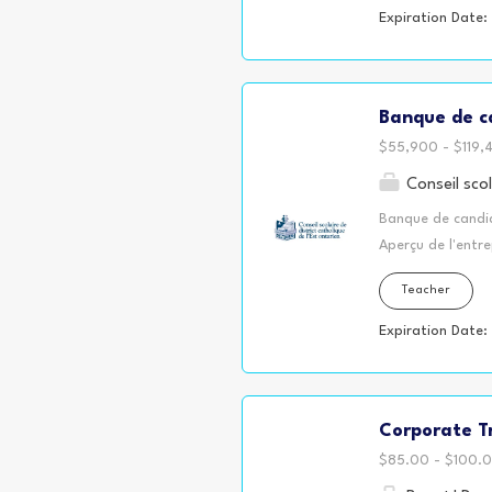
(garderies) sont
Expiration Date:
Responsabilités g
ou l'enseignant et
adaptation au mil
Banque de ca
différents besoin
l'accompagnemen
$55,900 - $119,4
Conseil scol
Banque de candid
Aperçu de l'entre
écoles secondaire
Teacher
plus grand résea
Glengarry, Presco
Expiration Date:
disponibles dans
Responsabilités g
sélection du per
Corporate Tr
suppléance à long
Qualifications ex
$85.00 - $100.0
moyen, intermédi