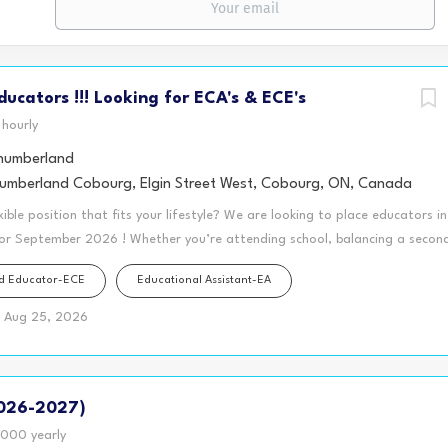
Educators !!! Looking for ECA's & ECE's
hourly
umberland
mberland Cobourg, Elgin Street West, Cobourg, ON, Canada
xible position that fits your lifestyle? We are looking to place educators i
for September 2026 ! Whether you’re attending school, balancing a second 
y looking for a schedule that gives you more freedom during the day, th
od Educator-ECE
Educational Assistant-EA
fect opportunity for you! Our Before and After School Programs, located
warding positions working with kindergarten and school-age children (ages 
Aug 25, 2026
wage enhanced premiums. A split-shift schedule allows you to work in the m
l time during the day, and return in the afternoon to complete your wor
s per week is eligible for full-time hours and access to extended health 
026-2027)
our day to..... ✅ Grocery shop without the crowds ✅ Meal prep and stay...
000 yearly