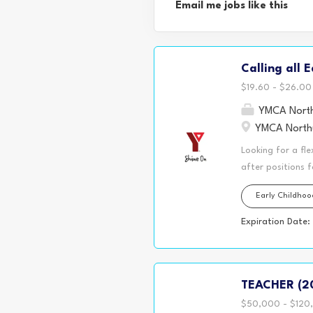
Email me jobs like this
Calling all 
$19.60 - $26.00 
YMCA North
YMCA Northu
Looking for a fle
after positions 
family, or simpl
Early Childho
may have the per
schools, offer re
Expiration Date:
our split shift 
hours of persona
maintain 30+ hour
TEACHER (2
having time in y
$50,000 - $120,