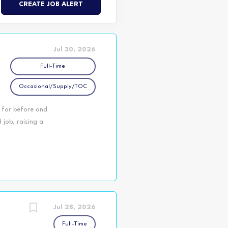
Jul 30, 2026
Full-Time
Occasional/Supply/TOC
n for before and
job, raising a
e YMCA Northumberland
 in various KPR
4–12). Plus, we offer
orning, enjoy several
kday. Employees who
benefits! Imagine
Jul 28, 2026
Full-Time