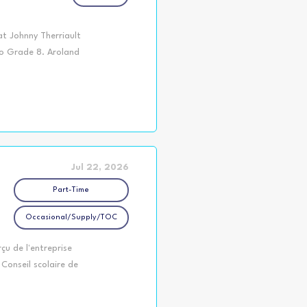
at Johnny Therriault
to Grade 8. Aroland
on, Ontario.
ited University
ies in Literacy and
ruction Knowledge of
ective classroom
ssroom Knowledge of
ng...
Jul 22, 2026
Part-Time
Occasional/Supply/TOC
çu de l'entreprise
Conseil scolaire de
française dans les
etite enfance